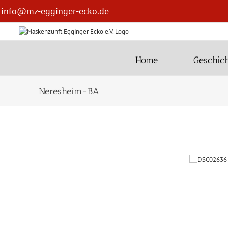
Zum
info@mz-egginger-ecko.de
Inhalt
springen
Home
Geschich
Neresheim-BA