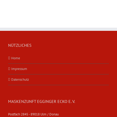
NÜTZLICHES
Home
Impressum
Datenschutz
MASKENZUNFT EGGINGER ECKO E. V.
Postfach 2845 - 89018 Ulm / Donau