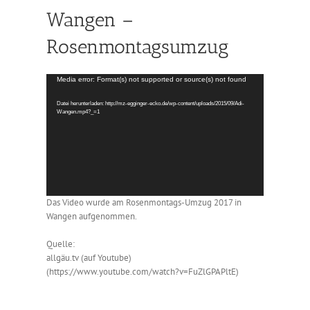
Wangen –
Rosenmontagsumzug
Video-
Media error: Format(s) not supported or source(s) not found
Player
Datei herunterladen: http://mz-egginger-ecko.de/wp-content/uploads/2015/09/Adi-
Wangen.mp4?_=1
Das Video wurde am Rosenmontags-Umzug 2017 in
Wangen aufgenommen.
Quelle:
allgäu.tv (auf Youtube)
(https://www.youtube.com/watch?v=FuZlGPAPltE)