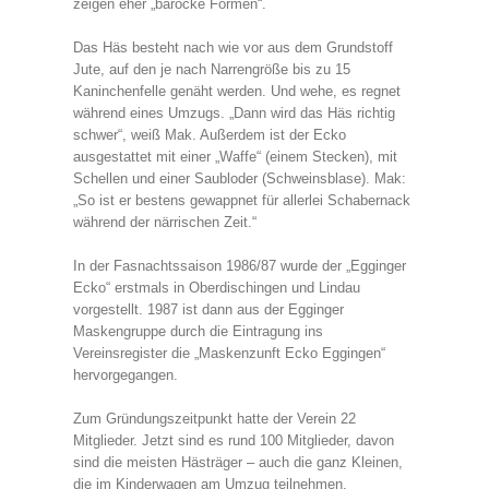
zeigen eher „barocke Formen“.
Das Häs besteht nach wie vor aus dem Grundstoff
Jute, auf den je nach Narrengröße bis zu 15
Kaninchenfelle genäht werden. Und wehe, es regnet
während eines Umzugs. „Dann wird das Häs richtig
schwer“, weiß Mak. Außerdem ist der Ecko
ausgestattet mit einer „Waffe“ (einem Stecken), mit
Schellen und einer Saubloder (Schweinsblase). Mak:
„So ist er bestens gewappnet für allerlei Schabernack
während der närrischen Zeit.“
In der Fasnachtssaison 1986/87 wurde der „Egginger
Ecko“ erstmals in Oberdischingen und Lindau
vorgestellt. 1987 ist dann aus der Egginger
Maskengruppe durch die Eintragung ins
Vereinsregister die „Maskenzunft Ecko Eggingen“
hervorgegangen.
Zum Gründungszeitpunkt hatte der Verein 22
Mitglieder. Jetzt sind es rund 100 Mitglieder, davon
sind die meisten Hästräger – auch die ganz Kleinen,
die im Kinderwagen am Umzug teilnehmen.