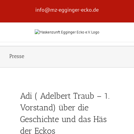
Zum
Inhalt
info@mz-egginger-ecko.de
springen
Presse
Adi ( Adelbert Traub – 1.
Vorstand) über die
Geschichte und das Häs
der Eckos