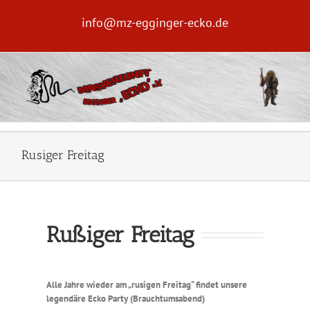
Zum
Inhalt
info@mz-egginger-ecko.de
springen
Rusiger Freitag
Rußiger Freitag
Alle Jahre wieder am „rusigen Freitag“ findet unsere
legendäre Ecko Party (Brauchtumsabend)